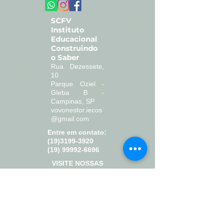
SCFV
Instituto
Educacional
Construindo
o Saber
Rua Dezessete,
10
Parque Oziel -
Gleba B -
Campinas, SP
vovonestor.iecos
@gmail.com
Entre em contato:
(19)3199-3920
(19) 99992-6696
VISITE NOSSAS
REDES SOCIAIS
SCFV
BLANDINA