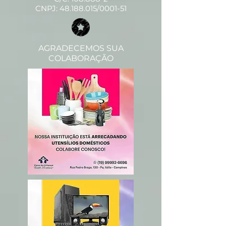
CNPJ:
48.188.015
/0001-51
AGRADECEMOS SUA
COLABORAÇÃO